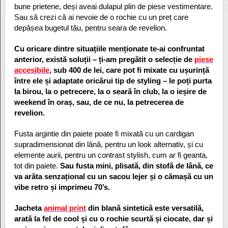
bune prietene, deși aveai dulapul plin de piese vestimentare.
Sau să crezi că ai nevoie de o rochie cu un preț care
depășea bugetul tău, pentru seara de revelion.
Cu oricare dintre situațiile menționate te-ai confruntat
anterior, există soluții – ți-am pregătit o selecție de
piese
accesibile
, sub 400 de lei, care pot fi mixate cu ușurință
între ele și adaptate oricărui tip de styling – le poți purta
la birou, la o petrecere, la o seară în club, la o ieșire de
weekend în oraș, sau, de ce nu, la petrecerea de
revelion.
Fusta argintie din paiete poate fi mixată cu un cardigan
supradimensionat din lână, pentru un look alternativ, și cu
elemente aurii, pentru un contrast stylish, cum ar fi geanta,
tot din paiete.
Sau fusta mini, plisată, din stofă de lână, ce
va arăta senzațional cu un sacou lejer și o cămașă cu un
vibe retro și imprimeu 70’s.
Jacheta
animal print
din blană sintetică este versatilă,
arată la fel de cool și cu o rochie scurtă și ciocate, dar și