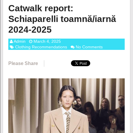
Catwalk report:
Schiaparelli toamnă/iarnă
2024-2025
Admin
March 4, 2025
Clothing Recommendations
No Comments
Please Share