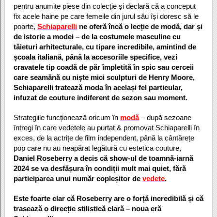
pentru anumite piese din colecție și declară că a conceput
fix acele haine pe care femeile din jurul său își doresc să le
poarte,
Schiaparelli
ne oferă încă o lecție de modă, dar și
de istorie a modei – de la costumele masculine cu
tăieturi arhitecturale, cu tipare incredibile, amintind de
școala italiană, până la accesoriile specifice, vezi
cravatele tip coadă de păr împletită în spic sau cerceii
care seamănă cu niște mici sculpturi de Henry Moore,
Schiaparelli tratează moda în același fel particular,
infuzat de couture indiferent de sezon sau moment.
Strategiile funcționează oricum în
modă
– după sezoane
întregi în care vedetele au purtat & promovat Schiaparelli în
exces, de la actrițe de film independent, până la cântărețe
pop care nu au neapărat legătură cu estetica couture,
Daniel Roseberry a decis că show-ul de toamnă-iarnă
2024 se va desfășura în condiții mult mai quiet, fără
participarea unui număr copleșitor de
vedete
.
Este foarte clar că Roseberry are o forță incredibilă și că
trasează o direcție stilistică clară – noua eră