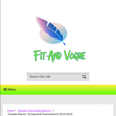
Menu
Home
>
Clothing Recommendations
>
Catwalk Report: Schiaparelli Toamnă/iarnă 2024-2025